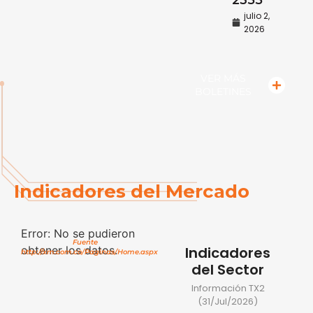
2355
julio 2,
2026
VER MÁS
BOLETINES
Indicadores del Mercado
Error: No se pudieron
Fuente
obtener los datos.
Indicadores
http://xm.com.co/Paginas/Home.aspx
del Sector
Información TX2
(31/Jul/2026)