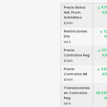
Precio Bolsa
▲ 97
Nal. Prom.
$/
Aritmético
$/kWh
Restricciones
▲ 3
Día
M
Mill $
Precio
▲ 33
Contratos Reg
$/
$/kWh
Precio
▲ 34
Contratos NR
$/
$/kWh
Transacciones
en Contratos
48.64
Reg
M
Mill $