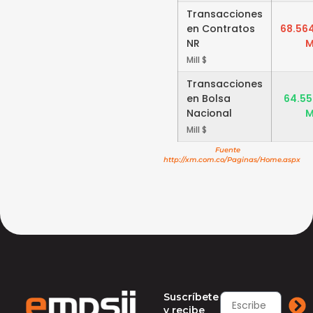
Transacciones
en Contratos
68.56
NR
M
Mill $
Transacciones
en Bolsa
64.55
Nacional
M
Mill $
Fuente
http://xm.com.co/Paginas/Home.aspx
Suscríbete
y recibe