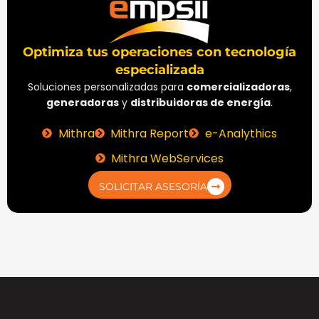
Optimiza tus operaciones con tecnología
especializada
Soluciones personalizadas para
comercializadoras
,
generadoras
y
distribuidoras de energía
.
Mithra
Mithra Report
e-Analythics
Mithra WebServices
SOLICITAR ASESORÍA