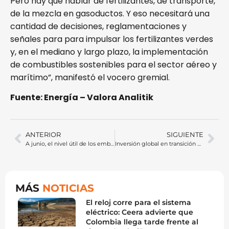
Pero hay que hablar de fertilizantes, de transporte,
de la mezcla en gasoductos. Y eso necesitará una
cantidad de decisiones, reglamentaciones y
señales para para impulsar los fertilizantes verdes
y, en el mediano y largo plazo, la implementación
de combustibles sostenibles para el sector aéreo y
marítimo”, manifestó el vocero gremial.
Fuente: Energía – Valora Analitik
ANTERIOR
SIGUIENTE
A junio, el nivel útil de los embalses de generación de electricidad llegó a 82,3%
Inversión global en transición energética llega a 2,4 billones de dólares en 2024
MÁS
NOTICIAS
El reloj corre para el sistema
eléctrico: Ceera advierte que
Colombia llega tarde frente al