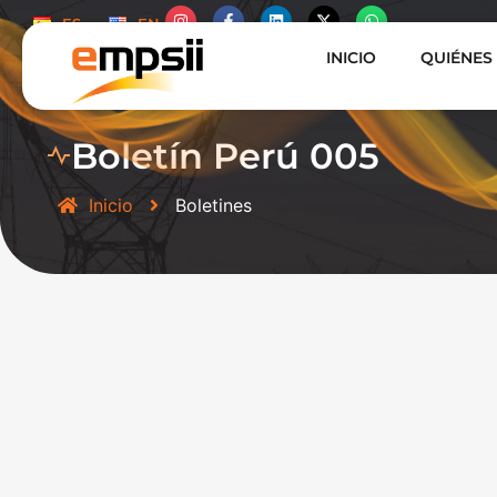
ES
EN
INICIO
QUIÉNES
Boletín Perú 005
Inicio
Boletines