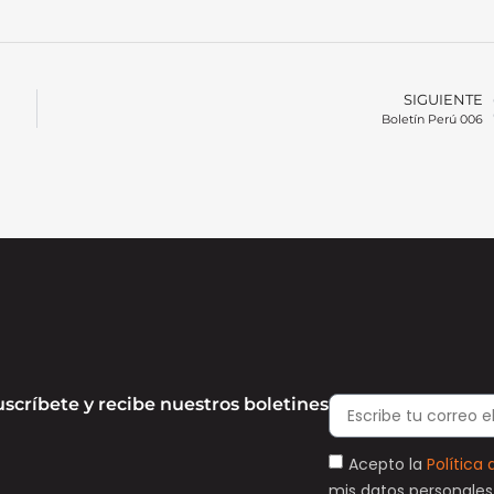
SIGUIENTE
Boletín Perú 006
uscríbete y recibe nuestros boletines
Acepto la
Política 
mis datos personales