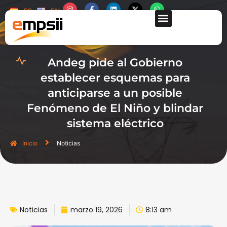
ES
EN
QUIÉNES SOMOS
Andeg pide al Gobierno
establecer esquemas para
anticiparse a un posible
Fenómeno de El Niño y blindar
sistema eléctrico
Inicio
Noticias
Noticias
marzo 19, 2026
8:13 am