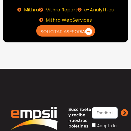
Mithra
Mithra Report
e-Analythics
Mithra WebServices
SOLICITAR ASESORÍA
Suscríbete
y recibe
nuestros
Acepto la
boletines