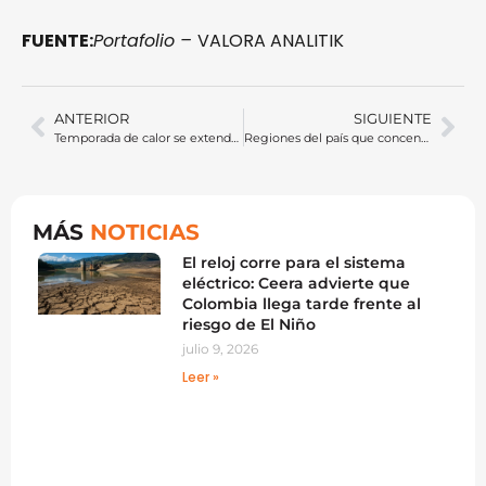
FUENTE:
Portafolio –
VALORA ANALITIK
ANTERIOR
SIGUIENTE
Temporada de calor se extendería hasta finales de 2026 y presionaría al alza las tarifas de energía
Regiones del país que concentran el mayor avance renovable, mientras Colombia enfrenta reto energético hacia 2027
MÁS
NOTICIAS
El reloj corre para el sistema
eléctrico: Ceera advierte que
Colombia llega tarde frente al
riesgo de El Niño
julio 9, 2026
Leer »